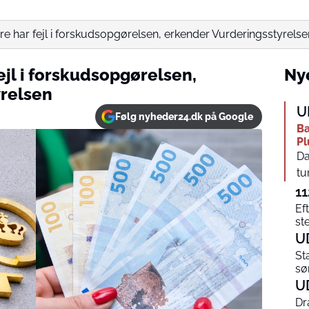
e har fejl i forskudsopgørelsen, erkender Vurderingsstyrelse
jl i forskudsopgørelsen,
Nye
yrelsen
U
Følg nyheder24.dk på Google
Ba
Pl
Da
tu
11
Ef
st
U
St
sø
U
Dr