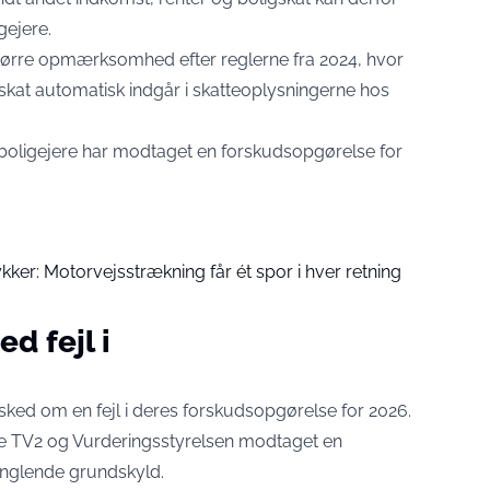
gejere.
 større opmærksomhed efter reglerne fra 2024, hvor
at automatisk indgår i skatteoplysningerne hos
 boligejere har modtaget en forskudsopgørelse for
ykker: Motorvejsstrækning får ét spor i hver retning
d fejl i
n
esked om en fejl i deres forskudsopgørelse for 2026.
ge
TV2
og
Vurderingsstyrelsen
modtaget en
nglende grundskyld.