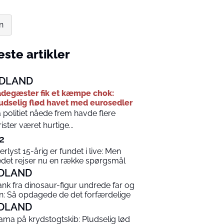
n
ste artikler
DLAND
degæster fik et kæmpe chok:
udselig flød havet med eurosedler
 politiet nåede frem havde flere
rister været hurtige...
2
terlyst 15-årig er fundet i live: Men
edet rejser nu en række spørgsmål
DLAND
ank fra dinosaur-figur undrede far og
n: Så opdagede de det forfærdelige
DLAND
ama på krydstogtskib: Pludselig lød