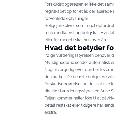
Forskudsopgørelsen er ikke det sa
regnskabet op for et år, der allered
forventede oplysninger.
Boligejere bliver som regel opfordre
renter, indkomst og boligskat. Hvis tal
eller for meget i skat hen over året.
Hvad det betyder fo
Ifølge Vurderingsstyrelsen behøver de
Myndighederne sender automatisk en
”Jeg er ærgerlig over den her leverand
den hurtigt. De berørte boligejere vi
forskudsopgørelse, og de skal ikke for
direktør i Vurderingsstyrelsen Anne S
Fejlen kommer heller ikke til at påvi
betalt restskat eller tidligere har æn
ekstra.