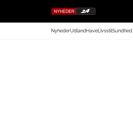
Nyheder
Udland
Have
Livsstil
Sundhed