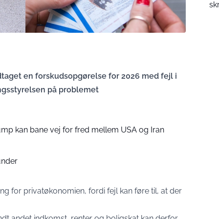
sk
aget en forskudsopgørelse for 2026 med fejl i
ingsstyrelsen på problemet
rump kan bane vej for fred mellem USA og Iran
kunder
for privatøkonomien, fordi fejl kan føre til, at der
ndt andet indkomst, renter og boligskat kan derfor