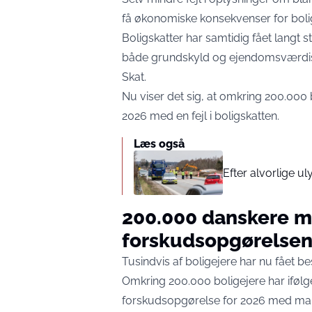
få økonomiske konsekvenser for boli
Boligskatter har samtidig fået langt
både grundskyld og ejendomsværdisk
Skat.
Nu viser det sig, at omkring 200.000
2026 med en fejl i boligskatten.
Læs også
Efter alvorlige ul
200.000 danskere me
forskudsopgørelse
Tusindvis af boligejere har nu fået b
Omkring 200.000 boligejere har iføl
forskudsopgørelse for 2026 med ma