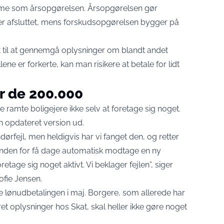
mme som årsopgørelsen. Årsopgørelsen gør
e er afsluttet, mens forskudsopgørelsen bygger på
t til at gennemgå oplysninger om blandt andet
lene er forkerte, kan man risikere at betale for lidt
r de 200.000
 ramte boligejere ikke selv at foretage sig noget.
 opdateret version ud.
ørfejl, men heldigvis har vi fanget den, og retter
l inden for få dage automatisk modtage en ny
etage sig noget aktivt. Vi beklager fejlen”, siger
ofie Jensen.
rke lønudbetalingen i maj. Borgere, som allerede har
dret oplysninger hos Skat, skal heller ikke gøre noget