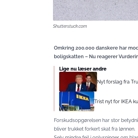
Shutterstuck.com
Omkring 200.000 danskere har modt
boligskatten – Nu reagerer Vurder
Lige nu læser andre
Nyt forslag fra T
Trist nyt for IKEA 
Forskudsopgørelsen har stor betydning 
bliver trukket forkert skat fra lønnen.
Selv mindre fejl i oplysninger om bla