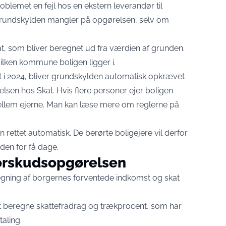
oblemet en fejl hos en ekstern leverandør til
t grundskylden mangler på opgørelsen, selv om
, som bliver beregnet ud fra værdien af grunden.
ilken kommune boligen ligger i.
t i 2024, bliver grundskylden automatisk opkrævet
sen hos Skat. Hvis flere personer ejer boligen
ellem ejerne. Man kan læse mere om reglerne på
en rettet automatisk. De berørte boligejere vil derfor
en for få dage.
forskudsopgørelsen
gning af borgernes forventede indkomst og skat
at beregne skattefradrag og trækprocent, som har
aling.