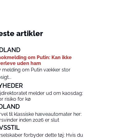
ste artikler
DLAND
okmelding om Putin: Kan ikke
erleve uden ham
 melding om Putin vækker stor
sigt...
YHEDER
jdirektoratet melder ud om kaosdag:
r risiko for kø
DLAND
rvel til klassiske hæveautomater her:
rsvinder inden 2026 er slut
IVSSTIL
yselskaber forbyder dette tøj: Hvis du