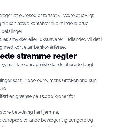
er, at eurosedler fortsat vil være et lovligt
frit kan hæve kontanter til almindelig brug.
betalinger.
er, smykker eller luksusvarer i udlandet, vil det i
g med kort eller bankoverførsel.
erede stramme regler
027, har flere europæiske lande allerede langt
alinger sat til 1.000 euro, mens Grækenland kun
uro.
dført en grænse på 15.000 kroner for
n store betydning herhjemme.
lere europæiske lande bevæger sig længere og