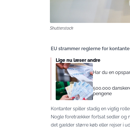
Shutterstock
EU strammer reglerne for kontante
Lige nu læser andre
Har du en opspar
500.000 danskere
pengene
Kontanter spiller stadig en vigtig ro
Nogle foretrækker fortsat sedler og m
det gælder større køb eller rejser i u