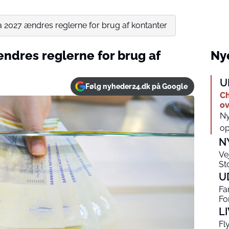
a 2027 ændres reglerne for brug af kontanter
ændres reglerne for brug af
Nye
U
Følg nyheder24.dk på Google
Ch
ov
Ny
op
N
Ve
Sto
U
Fa
Fo
L
Fl