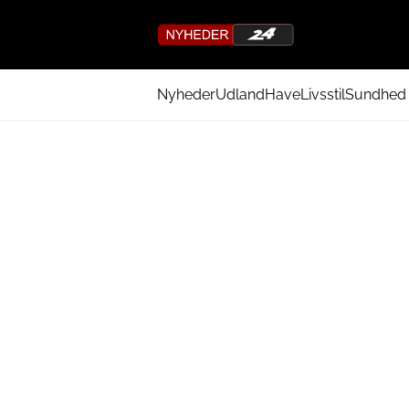
Nyheder
Udland
Have
Livsstil
Sundhed