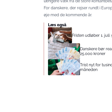
længere væk fra de store kontantbetal
For danskere, der rejser rundt i Europ
øje med de kommende år.
Læs også
Fristen udløber 1. jul
Danskere bør reag
25.000 kroner
Trist nyt for tus
måneden