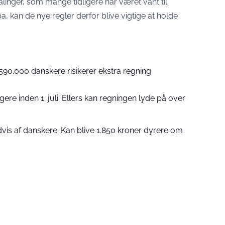
inger, som mange tidligere har været vant til.
a, kan de nye regler derfor blive vigtige at holde
i: 590.000 danskere risikerer ekstra regning
ere inden 1. juli: Ellers kan regningen lyde på over
indvis af danskere: Kan blive 1.850 kroner dyrere om