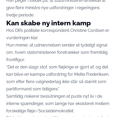
Han peger i stedet på, at statsministeren ønskede at
give flere ministre nye udfordringer i regeringens
tredje periode.
Kan skabe ny intern kamp
Hos DR’s politiske korrespondent Christine Cordsen er
vurderingen klar.
Hun mener, at udnævnelsen sender et tydeligt signal
om, hvem statsministeren foretrækker som fremtidig
frontfigur:
“Det er den slags stof, som fløjkrige er gjort af, og det
kan blive en kæmpe udfordring for Mette Frederiksen,
som efter flere valgnederlag ikke står så stærkt som
partiformand som tidligere.”
Samtidig risikerer beslutningen at puste nyt liv i de
interne spændinger, som længe har eksisteret mellem
forskellige fløje i Socialdemokratiet.