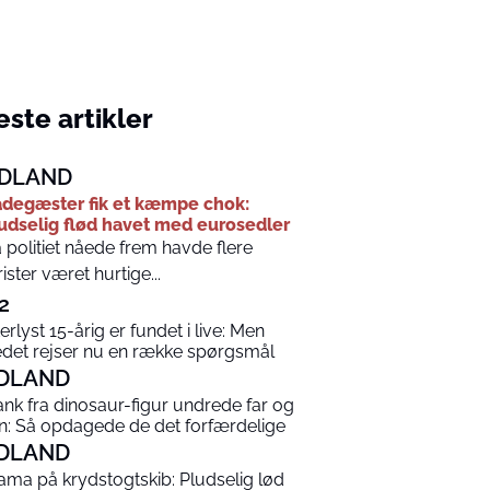
ste artikler
DLAND
degæster fik et kæmpe chok:
udselig flød havet med eurosedler
 politiet nåede frem havde flere
rister været hurtige...
2
terlyst 15-årig er fundet i live: Men
edet rejser nu en række spørgsmål
DLAND
ank fra dinosaur-figur undrede far og
n: Så opdagede de det forfærdelige
DLAND
ama på krydstogtskib: Pludselig lød