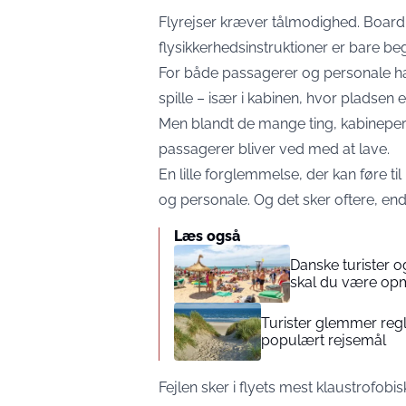
Flyrejser kræver tålmodighed. Boardi
flysikkerhedsinstruktioner er bare b
For både passagerer og personale hand
spille – især i kabinen, hvor pladsen 
Men blandt de mange ting, kabinepers
passagerer bliver ved med at lave.
En lille forglemmelse, der kan føre t
og personale. Og det sker oftere, end 
Læs også
Danske turister o
skal du være o
Turister glemmer regl
populært rejsemål
Fejlen sker i flyets mest klaustrofobis