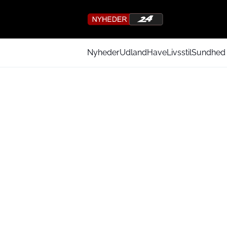
Nyheder
Udland
Have
Livsstil
Sundhed