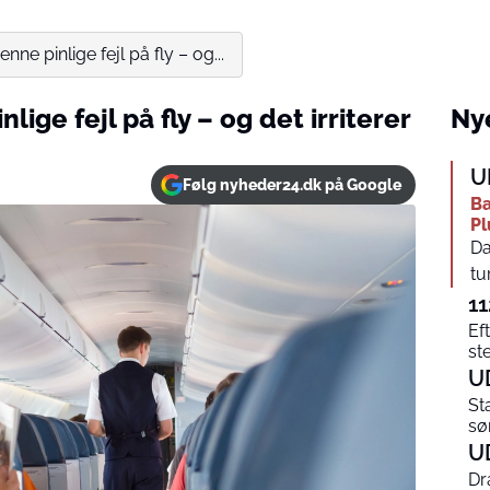
enne pinlige fejl på fly – og...
lige fejl på fly – og det irriterer
Nye
U
Følg nyheder24.dk på Google
Ba
Pl
Da
tu
11
Ef
st
U
St
sø
U
Dr