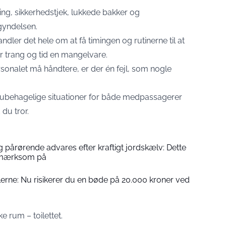
ng, sikkerhedstjek, lukkede bakker og
egyndelsen.
ler det hele om at få timingen og rutinerne til at
er trang og tid en mangelvare.
onalet må håndtere, er der én fejl, som nogle
il ubehagelige situationer for både medpassagerer
du tror.
g pårørende advares efter kraftigt jordskælv: Dette
pmærksom på
erne: Nu risikerer du en bøde på 20.000 kroner ved
ke rum – toilettet.