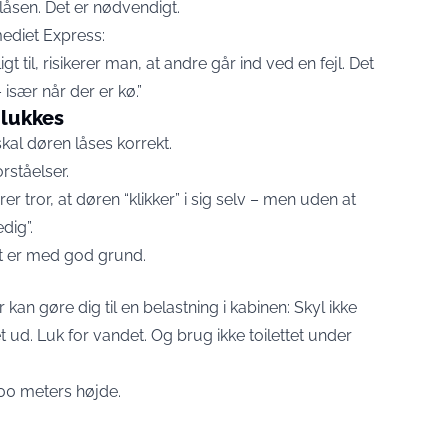
 låsen. Det er nødvendigt.
mediet
Express
:
gt til, risikerer man, at andre går ind ved en fejl. Det
– især når der er kø.”
 lukkes
 skal døren låses korrekt.
orståelser.
er tror, at døren “klikker” i sig selv – men uden at
edig”.
et er med god grund.
r kan gøre dig til en belastning i kabinen: Skyl ikke
t ud. Luk for vandet. Og brug ikke toilettet under
000 meters højde.