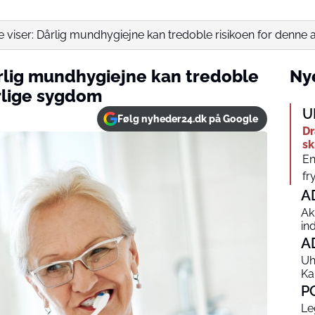
viser: Dårlig mundhygiejne kan tredoble risikoen for denne al
rlig mundhygiejne kan tredoble
Nye
orlige sygdom
U
Følg nyheder24.dk på Google
Dr
sk
En
fr
A
Ak
in
A
Uh
Ka
P
Le