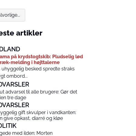
vorlige...
ste artikler
DLAND
ama på krydstogtskib: Pludselig lød
ræk-melding i højttalerne
 uhyggelig besked spredte straks
ygt ombord...
DVARSLER
ut advarsel til alle brugere: Gør det
den tre dage
DVARSLER
yggelig gift skvulper i vandkanten:
n give opkast, diarré og kløe
OLITIK
gede med ilden: Morten