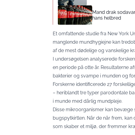
Mand drak sodavand 
hans helbred
Et omfattende studie fra New York Uni
manglende mundhygiejne kan tredoble 
af de mest dødelige og vanskelige k
I undersøgelsen analyserede forsker
en periode på otte år. Resultatern
bakterier og svampe i munden og fore
Forskerne identificerede 27 forskell
– heriblandt tre typer parodontale 
i munde med dårlig mundpleje.
Disse mikroorganismer kan bevæge s
bugspytkirtlen. Når de når frem, kan
som skaber et miljø, der fremmer kræ