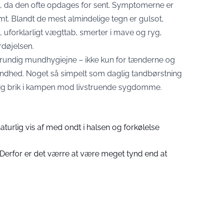
lig, da den ofte opdages for sent. Symptomerne er
mt. Blandt de mest almindelige tegn er gulsot,
t, uforklarligt vægttab, smerter i mave og ryg,
døjelsen.
grundig mundhygiejne – ikke kun for tænderne og
ndhed. Noget så simpelt som daglig tandbørstning
tig brik i kampen mod livstruende sygdomme.
turlig vis af med ondt i halsen og forkølelse
: Derfor er det værre at være meget tynd end at