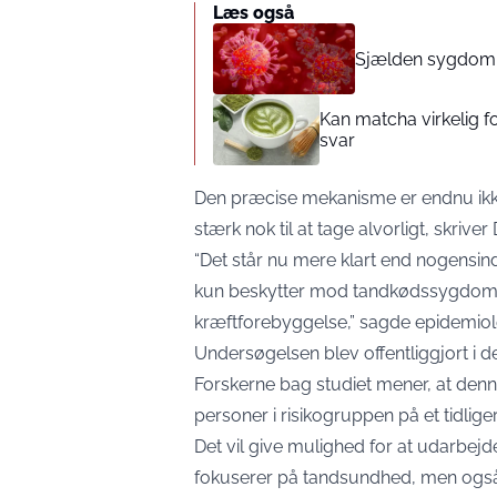
Læs også
Sjælden sygdom s
Kan matcha virkelig 
svar
Den præcise mekanisme er endnu ikke
stærk nok til at tage alvorligt, skriver
“Det står nu mere klart end nogensin
kun beskytter mod tandkødssygdomm
kræftforebyggelse,” sagde epidemiolo
Undersøgelsen blev offentliggjort i 
Forskerne bag studiet mener, at denne 
personer i risikogruppen på et tidlige
Det vil give mulighed for at udarbej
fokuserer på tandsundhed, men også