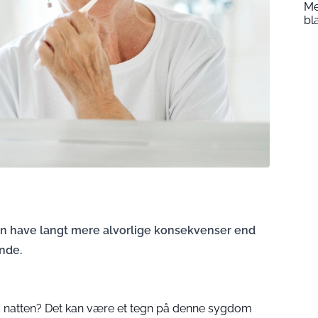
Me
bl
an have langt mere alvorlige konsekvenser end
ånde.
om natten? Det kan være et tegn på denne sygdom