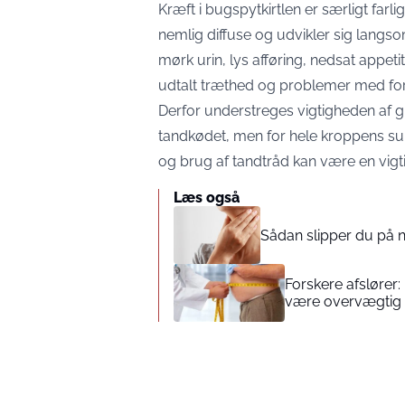
Kræft i bugspytkirtlen er særligt far
nemlig diffuse og udvikler sig langso
mørk urin, lys afføring, nedsat appeti
udtalt træthed og problemer med for
Derfor understreges vigtigheden af 
tandkødet, men for hele kroppens su
og brug af tandtråd kan være en vig
Læs også
Sådan slipper du på na
Forskere afslører
være overvægtig