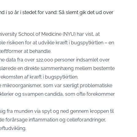
i 10 år i stedet for vand: Så slemt gik det ud over
versity School of Medicine (NYU) har vist, at
risikoen for at udvikle kræft i bugspytkirtlen – en
ræftformer at behandle.
ne data fra over 122.000 personer indsamlet over
e afslørede en direkte sammenhæng mellem bestemte
komsten af kræft i bugspytkirtlen.
ige mikroorganismer, som var særligt problematiske
bakterier og svampen candida, som ofte forekommer
ig fra munden via spyt og ned gennem kroppen til
 de forårsage inflammation og celleforandringer,
ftudvikling.