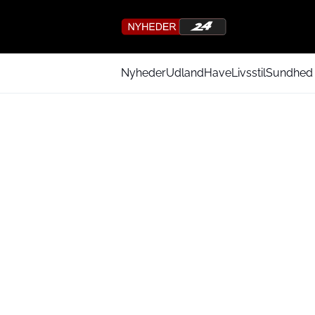
Nyheder
Udland
Have
Livsstil
Sundhed