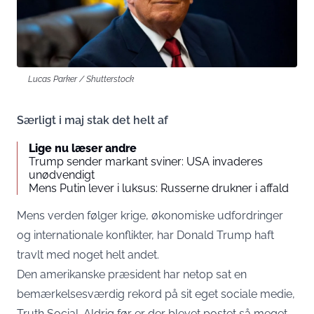
Lucas Parker / Shutterstock
Særligt i maj stak det helt af
Lige nu læser andre
Trump sender markant sviner: USA invaderes
unødvendigt
Mens Putin lever i luksus: Russerne drukner i affald
Mens verden følger krige, økonomiske udfordringer
og internationale konflikter, har Donald Trump haft
travlt med noget helt andet.
Den amerikanske præsident har netop sat en
bemærkelsesværdig rekord på sit eget sociale medie,
Truth Social. Aldrig før er der blevet postet så meget