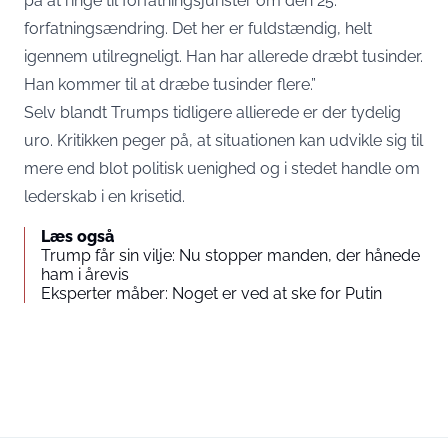
på at ringe til forfatningsjurister om den 25.
forfatningsændring. Det her er fuldstændig, helt
igennem utilregneligt. Han har allerede dræbt tusinder.
Han kommer til at dræbe tusinder flere.”
Selv blandt Trumps tidligere allierede er der tydelig
uro. Kritikken peger på, at situationen kan udvikle sig til
mere end blot politisk uenighed og i stedet handle om
lederskab i en krisetid.
Læs også
Trump får sin vilje: Nu stopper manden, der hånede
ham i årevis
Eksperter måber: Noget er ved at ske for Putin