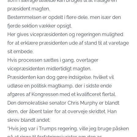
som i særlige tilfælde kan bruges til at fratage en
præsident magten.
Bestemmelsen er opdelt i flere dele, men især den
fjerde sektion vækker opsigt.
Her gives vicepræsidenten og regeringen mulighed
for at erklære præsidenten ude af stand til at varetage
sit embede.
Hvis processen sættes i gang, overtager
vicepræsidenten midlertidigt magten.
Præsidenten kan dog gøre indsigelse, hvilket vil
udløse en politisk magtkamp, der i sidste ende
afgøres af Kongressen med et kvalificeret flertal.
Den demokratiske senator Chris Murphy er blandt
dem, der åbent taler for at overveje skridtet. Han
skrev blandt andet:
“Hvis jeg var i Trumps regering, ville jeg bruge påsken