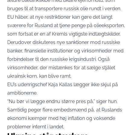
ældre olietankskibe med uklare ejerforhold, som
bruges til at transportere russisk olie rundt i verden.
EU håber, at nye restriktioner kan gøre det langt
sværere for Rusland at tjene penge på olieeksporten,
som fortsat er en af Kremls vigtigste indtægtskilder.
Derudover diskuteres nye sanktioner mod russiske
banker, finansielle institutioner og virksomheder med
forbindelser til den russiske krigsindustri. Også
virksomheder, der mistænkes for at sælge stjålet
ukrainsk korn, kan blive ramt.
EU’s udenrigschef Kaja Kallas lægger ikke skjul på
ambitionerne.
“Nu bør vi lægge endnu større pres på,” siger hun.
Samtidig peger flere embedsmænd på, at Ruslands
økonomi kæmper med høj inflation og voksende
problemer internt i landet.