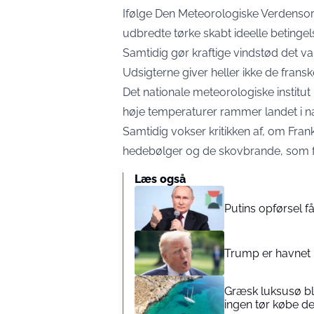
Ifølge Den Meteorologiske Verdensor
udbredte tørke skabt ideelle betingel
Samtidig gør kraftige vindstød det va
Udsigterne giver heller ikke de fran
Det nationale meteorologiske institu
høje temperaturer rammer landet i n
Samtidig vokser kritikken af, om Frank
hedebølger og de skovbrande, som fø
Læs også
Putins opførsel få
Trump er havnet i 
Græsk luksusø bli
ingen tør købe d