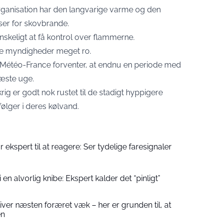
ganisation har den langvarige varme og den
ser for skovbrande.
nskeligt at få kontrol over flammerne.
ske myndigheder meget ro.
t Météo-France forventer, at endnu en periode med
æste uge.
rig er godt nok rustet til de stadigt hyppigere
lger i deres kølvand.
r ekspert til at reagere: Ser tydelige faresignaler
en alvorlig knibe: Ekspert kalder det “pinligt”
ver næsten foræret væk – her er grunden til, at
en