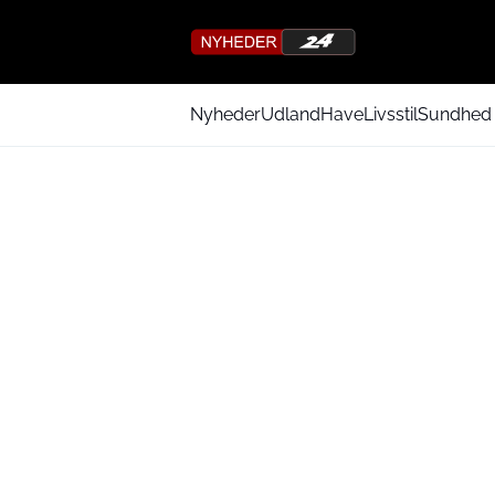
Nyheder
Udland
Have
Livsstil
Sundhed