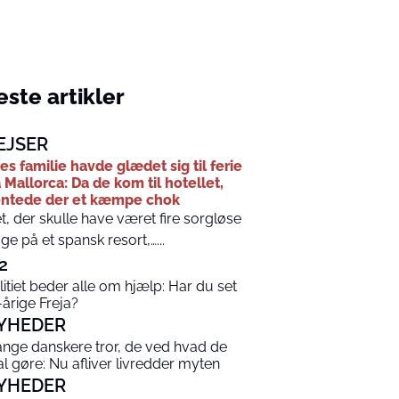
ste artikler
EJSER
es familie havde glædet sig til ferie
 Mallorca: Da de kom til hotellet,
ntede der et kæmpe chok
t, der skulle have været fire sorgløse
ge på et spansk resort,…...
2
litiet beder alle om hjælp: Har du set
-årige Freja?
YHEDER
nge danskere tror, de ved hvad de
al gøre: Nu afliver livredder myten
YHEDER