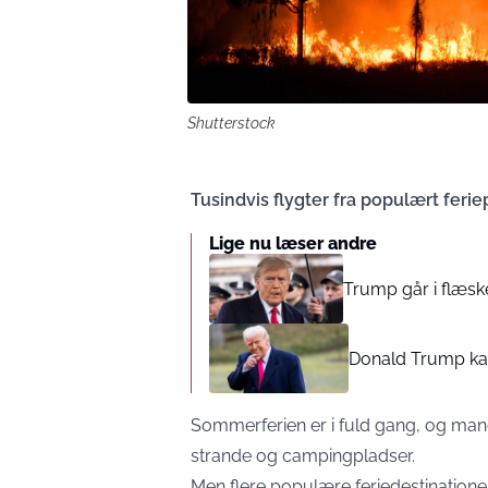
Shutterstock
Tusindvis flygter fra populært ferie
Lige nu læser andre
Trump går i flæske
Donald Trump kan 
Sommerferien er i fuld gang, og m
strande og campingpladser.
Men flere populære feriedestination