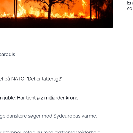
En
so
paradis
t på NATO: “Det er latterligt!”
juble: Har tjent 9,2 milliarder kroner
ange danskere søger mod Sydeuropas varme,
er kæmper netop nu med ekstreme vejrforhold,