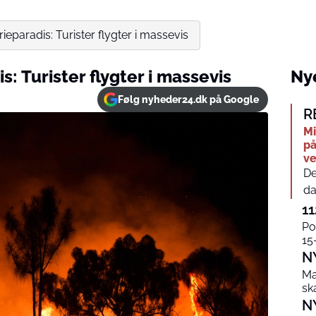
rieparadis: Turister flygter i massevis
s: Turister flygter i massevis
Nye
Følg nyheder24.dk på Google
R
Mi
på
ve
De
da
11
Po
15
N
Ma
sk
N