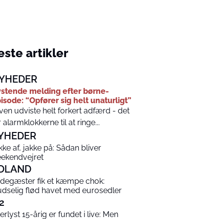
ste artikler
YHEDER
stende melding efter børne-
isode: “Opfører sig helt unaturligt”
ven udviste helt forkert adfærd - det
r alarmklokkerne til at ringe...
YHEDER
kke af, jakke på: Sådan bliver
ekendvejret
DLAND
degæster fik et kæmpe chok:
udselig flød havet med eurosedler
2
terlyst 15-årig er fundet i live: Men