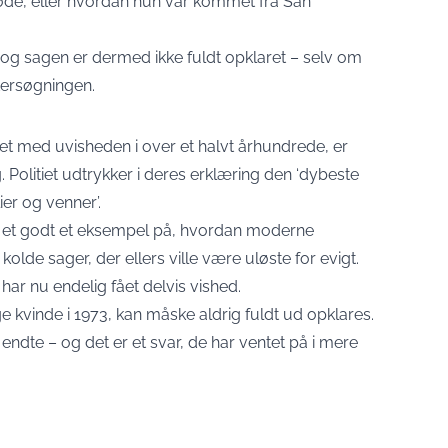
døde, eller hvordan hun var kommet fra San
og sagen er dermed ikke fuldt opklaret – selv om
tersøgningen.
vet med uvisheden i over et halvt århundrede, er
. Politiet udtrykker i deres erklæring den ‘dybeste
ier og venner’.
 et godt et eksempel på, hvordan moderne
lde sager, der ellers ville være uløste for evigt.
har nu endelig fået delvis vished.
kvinde i 1973, kan måske aldrig fuldt ud opklares.
ndte – og det er et svar, de har ventet på i mere