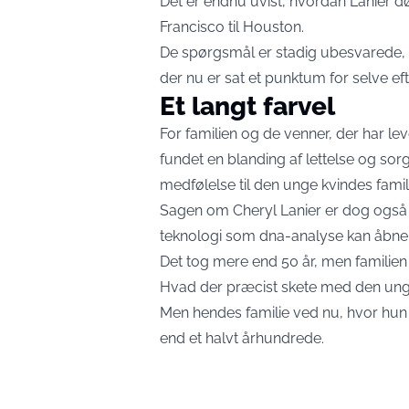
Det er endnu uvist, hvordan Lanier 
Francisco til Houston.
De spørgsmål er stadig ubesvarede, 
der nu er sat et punktum for selve ef
Et langt farvel
For familien og de venner, der har le
fundet en blanding af lettelse og sorg
medfølelse til den unge kvindes famil
Sagen om Cheryl Lanier er dog også
teknologi som dna-analyse kan åbne ko
Det tog mere end 50 år, men familien 
Hvad der præcist skete med den unge 
Men hendes familie ved nu, hvor hun e
end et halvt århundrede.