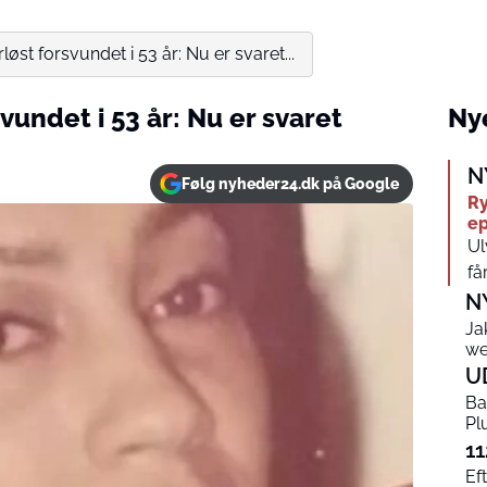
løst forsvundet i 53 år: Nu er svaret...
vundet i 53 år: Nu er svaret
Nye
N
Følg nyheder24.dk på Google
Ry
ep
Ul
få
N
Ja
we
U
Ba
Pl
11
Ef