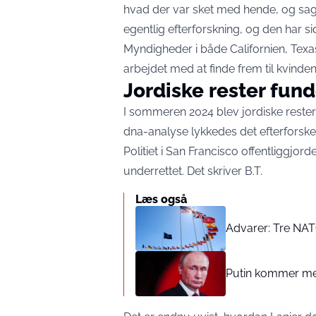
hvad der var sket med hende, og sagen
egentlig efterforskning, og den har si
Myndigheder i både Californien, Texas
arbejdet med at finde frem til kvind
Jordiske rester fund
I sommeren 2024 blev jordiske rester 
dna-analyse lykkedes det efterforskere
Politiet i San Francisco offentliggjord
underrettet. Det skriver
B.T.
Læs også
Advarer: Tre NATO
Putin kommer med