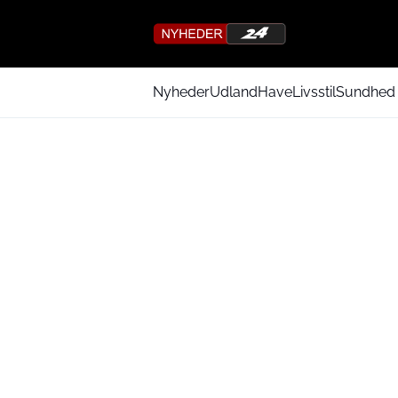
Nyheder
Udland
Have
Livsstil
Sundhed