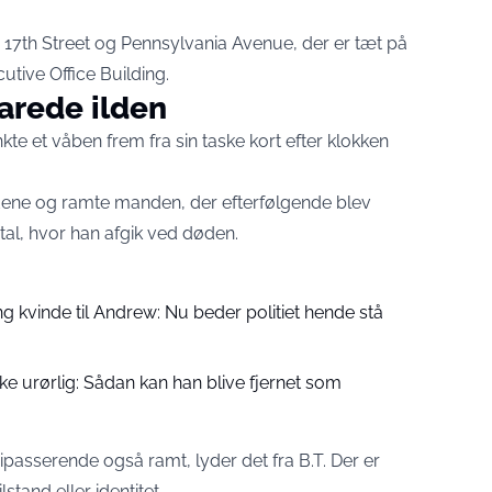
m 17th Street og Pennsylvania Avenue, der er tæt på
tive Office Building.
arede ilden
kte et våben frem fra sin taske kort efter klokken
ene og ramte manden, der efterfølgende blev
ital, hvor han afgik ved døden.
g kvinde til Andrew: Nu beder politiet hende stå
e urørlig: Sådan kan han blive fjernet som
bipasserende også ramt, lyder det fra
B.T.
Der er
tand eller identitet.