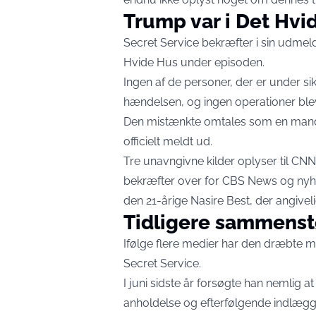
Trump var i Det Hvi
Secret Service bekræfter i sin udmel
Hvide Hus under episoden.
Ingen af de personer, der er under si
hændelsen, og ingen operationer blev
Den mistænkte omtales som en mand,
officielt meldt ud.
Tre unavngivne kilder oplyser til CNN
bekræfter over for CBS News og nyhe
den 21-årige Nasire Best, der angivel
Tidligere sammenst
Ifølge flere medier har den dræbte m
Secret Service.
I juni sidste år forsøgte han nemlig at
anholdelse og efterfølgende indlægge