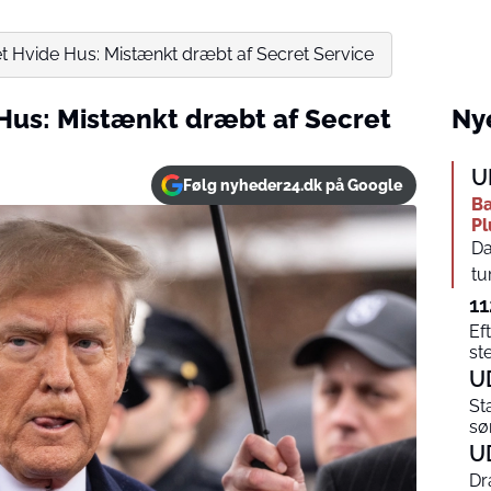
t Hvide Hus: Mistænkt dræbt af Secret Service
Hus: Mistænkt dræbt af Secret
Nye
U
Følg nyheder24.dk på Google
Ba
Pl
Da
tu
11
Ef
st
U
St
sø
U
Dr