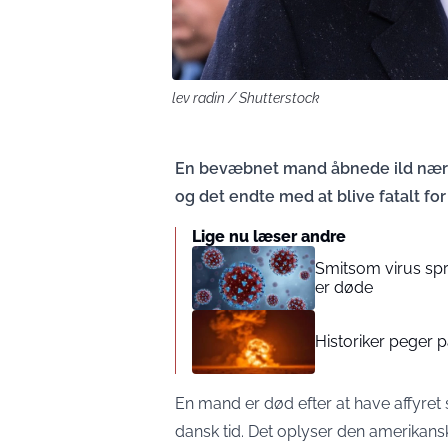
lev radin / Shutterstock
En bevæbnet mand åbnede ild nær D
og det endte med at blive fatalt fo
Lige nu læser andre
Smitsom virus spr
er døde
Historiker peger p
En mand er død efter at have affyret
dansk tid. Det oplyser den amerikansk