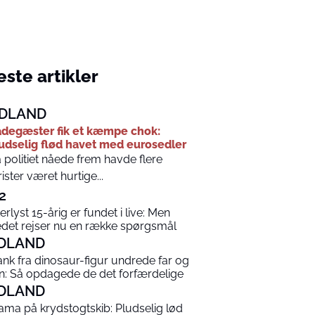
ste artikler
DLAND
degæster fik et kæmpe chok:
udselig flød havet med eurosedler
 politiet nåede frem havde flere
rister været hurtige...
2
terlyst 15-årig er fundet i live: Men
edet rejser nu en række spørgsmål
DLAND
ank fra dinosaur-figur undrede far og
n: Så opdagede de det forfærdelige
DLAND
ama på krydstogtskib: Pludselig lød