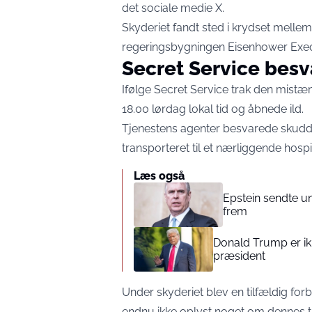
det sociale medie X.
Skyderiet fandt sted i krydset melle
regeringsbygningen Eisenhower Execu
Secret Service besv
Ifølge Secret Service trak den mistæn
18.00 lørdag lokal tid og åbnede ild.
Tjenestens agenter besvarede skudd
transporteret til et nærliggende hosp
Læs også
Epstein sendte un
frem
Donald Trump er ikk
præsident
Under skyderiet blev en tilfældig for
endnu ikke oplyst noget om dennes tils