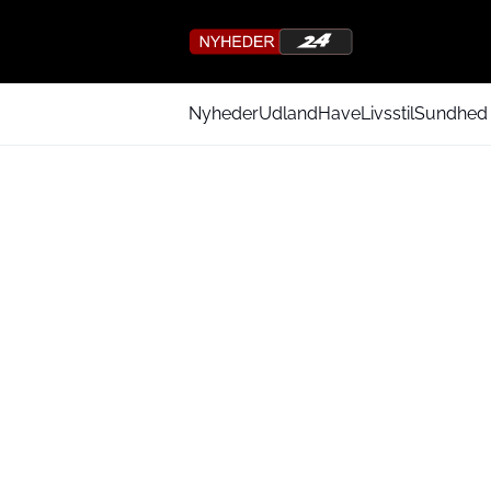
Nyheder
Udland
Have
Livsstil
Sundhed