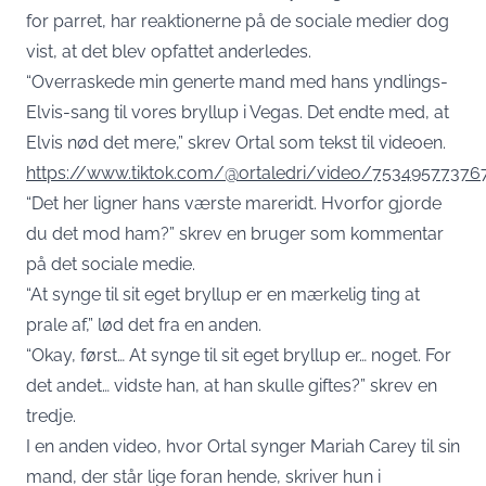
for parret, har reaktionerne på de sociale medier dog
vist, at det blev opfattet anderledes.
“Overraskede min generte mand med hans yndlings-
Elvis-sang til vores bryllup i Vegas. Det endte med, at
Elvis nød det mere,” skrev Ortal som tekst til videoen.
https://www.tiktok.com/@ortaledri/video/75349577376
“Det her ligner hans værste mareridt. Hvorfor gjorde
du det mod ham?” skrev en bruger som kommentar
på det sociale medie.
“At synge til sit eget bryllup er en mærkelig ting at
prale af,” lød det fra en anden.
“Okay, først… At synge til sit eget bryllup er… noget. For
det andet… vidste han, at han skulle giftes?” skrev en
tredje.
I en anden video, hvor Ortal synger Mariah Carey til sin
mand, der står lige foran hende, skriver hun i