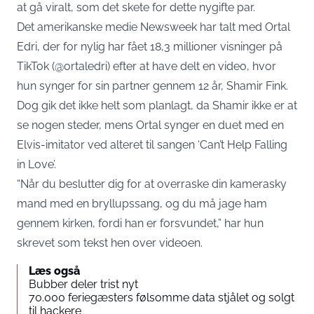
at gå viralt, som det skete for dette nygifte par.
Det amerikanske medie Newsweek har talt med Ortal
Edri, der for nylig har fået 18,3 millioner visninger på
TikTok (@ortaledri) efter at have delt en video, hvor
hun synger for sin partner gennem 12 år, Shamir Fink.
Dog gik det ikke helt som planlagt, da Shamir ikke er at
se nogen steder, mens Ortal synger en duet med en
Elvis-imitator ved alteret til sangen ‘Can’t Help Falling
in Love’.
“Når du beslutter dig for at overraske din kamerasky
mand med en bryllupssang, og du må jage ham
gennem kirken, fordi han er forsvundet,” har hun
skrevet som tekst hen over videoen.
Læs også
Bubber deler trist nyt
70.000 feriegæsters følsomme data stjålet og solgt
til hackere