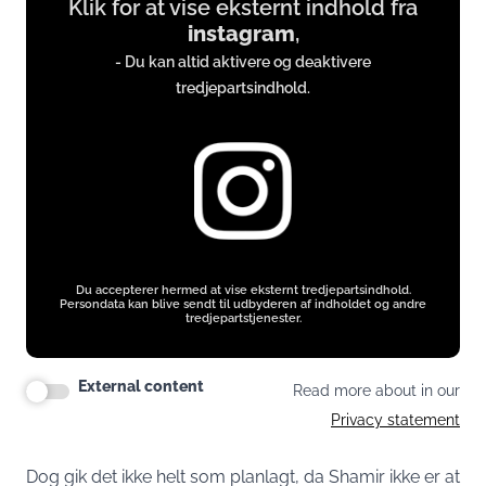
Klik for at vise eksternt indhold fra
content
instagram
,
from
- Du kan altid aktivere og deaktivere
instagram.com
tredjepartsindhold.
Du accepterer hermed at vise eksternt tredjepartsindhold.
Persondata kan blive sendt til udbyderen af indholdet og andre
tredjepartstjenester.
External content
Read more about in our
Privacy statement
Dog gik det ikke helt som planlagt, da Shamir ikke er at