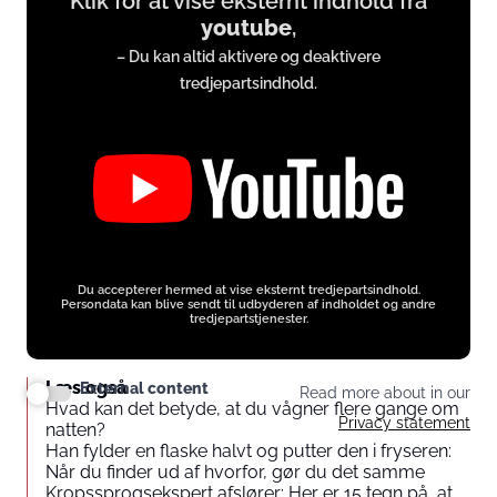
Klik for at vise eksternt indhold fra
youtube
,
from
– Du kan altid aktivere og deaktivere
www.youtube.com
tredjepartsindhold.
Du accepterer hermed at vise eksternt tredjepartsindhold.
Persondata kan blive sendt til udbyderen af indholdet og andre
tredjepartstjenester.
Læs også
External content
Read more about in our
Hvad kan det betyde, at du vågner flere gange om
Privacy statement
natten?
Han fylder en flaske halvt og putter den i fryseren:
Når du finder ud af hvorfor, gør du det samme
Kropssprogsekspert afslører: Her er 15 tegn på, at