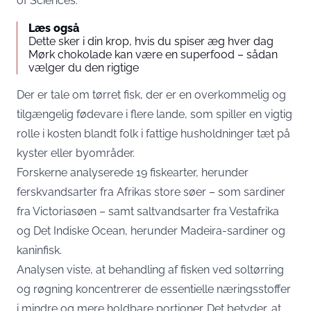
of Sciences.
Læs også
Dette sker i din krop, hvis du spiser æg hver dag
Mørk chokolade kan være en superfood – sådan
vælger du den rigtige
Der er tale om tørret fisk, der er en overkommelig og
tilgængelig fødevare i flere lande, som spiller en vigtig
rolle i kosten blandt folk i fattige husholdninger tæt på
kyster eller byområder.
Forskerne analyserede 19 fiskearter, herunder
ferskvandsarter fra Afrikas store søer – som sardiner
fra Victoriasøen – samt saltvandsarter fra Vestafrika
og Det Indiske Ocean, herunder Madeira-sardiner og
kaninfisk.
Analysen viste, at behandling af fisken ved soltørring
og røgning koncentrerer de essentielle næringsstoffer
i mindre og mere holdbare portioner. Det betyder, at