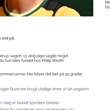
Me
bl
 ord på.
rkerup-sagen: 13-årig pige sagde noget
da hun blev fundet hos Philip Westh
mmervarme: Her bliver det tæt på 25 grader
lger Rune har brugt utallige timer af sin ungdom
n i dag er blandt sportens bedste.
jer fra privatlivet, men i et interview i tv-