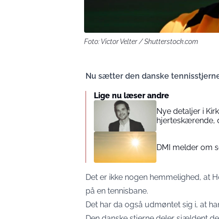
Foto: Victor Velter / Shutterstock.com
Nu sætter den danske tennisstjerne
Lige nu læser andre
Nye detaljer i Ki
hjerteskærende, 
DMI melder om so
Det er ikke nogen hemmelighed, at Ho
på en tennisbane.
Det har da også udmøntet sig i, at ha
Den danske stjerne deler sjældent detal