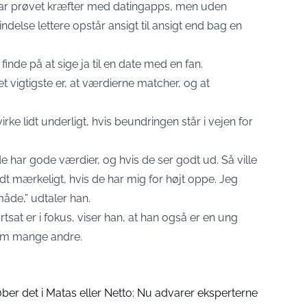
 har prøvet kræfter med datingapps, men uden
delse lettere opstår ansigt til ansigt end bag en
nde på at sige ja til en date med en fan.
t vigtigste er, at værdierne matcher, og at
ke lidt underligt, hvis beundringen står i vejen for
 de har gode værdier, og hvis de ser godt ud. Så ville
lidt mærkeligt, hvis de har mig for højt oppe. Jeg
måde,” udtaler han.
tsat er i fokus, viser han, at han også er en ung
om mange andre.
er det i Matas eller Netto: Nu advarer eksperterne