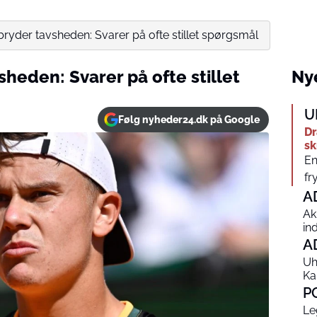
ryder tavsheden: Svarer på ofte stillet spørgsmål
heden: Svarer på ofte stillet
Nye
U
Følg nyheder24.dk på Google
Dr
sk
En
fr
A
Ak
in
A
Uh
Ka
P
Le