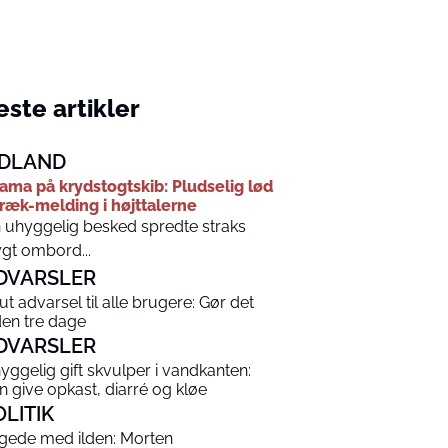
ste artikler
DLAND
ama på krydstogtskib: Pludselig lød
ræk-melding i højttalerne
 uhyggelig besked spredte straks
ygt ombord...
DVARSLER
ut advarsel til alle brugere: Gør det
den tre dage
DVARSLER
yggelig gift skvulper i vandkanten:
n give opkast, diarré og kløe
OLITIK
gede med ilden: Morten