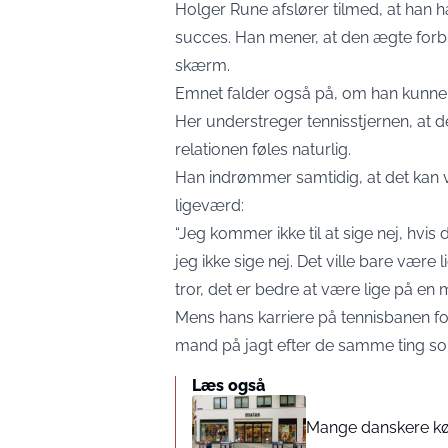
Holger Rune afslører tilmed, at han
succes. Han mener, at den ægte forbin
skærm.
Emnet falder også på, om han kunne fi
Her understreger tennisstjernen, at de
relationen føles naturlig.
Han indrømmer samtidig, at det kan vir
ligeværd:
“Jeg kommer ikke til at sige nej, hvis
jeg ikke sige nej. Det ville bare være 
tror, det er bedre at være lige på en 
Mens hans karriere på tennisbanen for
mand på jagt efter de samme ting s
Læs også
Mange danskere køb