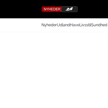
Nyheder
Udland
Have
Livsstil
Sundhed