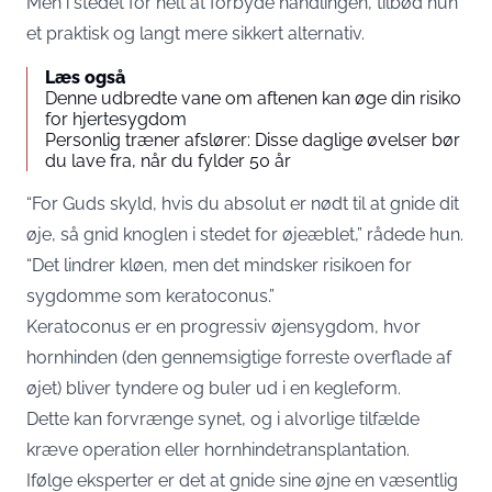
Men i stedet for helt at forbyde handlingen, tilbød hun
et praktisk og langt mere sikkert alternativ.
Læs også
Denne udbredte vane om aftenen kan øge din risiko
for hjertesygdom
Personlig træner afslører: Disse daglige øvelser bør
du lave fra, når du fylder 50 år
“For Guds skyld, hvis du absolut er nødt til at gnide dit
øje, så gnid knoglen i stedet for øjeæblet,” rådede hun.
“Det lindrer kløen, men det mindsker risikoen for
sygdomme som keratoconus.”
Keratoconus er en progressiv øjensygdom, hvor
hornhinden (den gennemsigtige forreste overflade af
øjet) bliver tyndere og buler ud i en kegleform.
Dette kan forvrænge synet, og i alvorlige tilfælde
kræve operation eller hornhindetransplantation.
Ifølge eksperter er det at gnide sine øjne en væsentlig