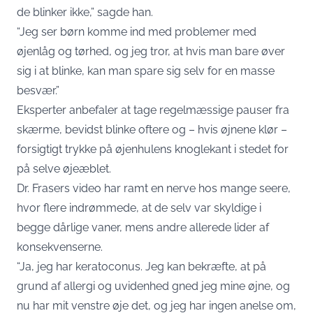
de blinker ikke,” sagde han.
“Jeg ser børn komme ind med problemer med
øjenlåg og tørhed, og jeg tror, at hvis man bare øver
sig i at blinke, kan man spare sig selv for en masse
besvær.”
Eksperter anbefaler at tage regelmæssige pauser fra
skærme, bevidst blinke oftere og – hvis øjnene klør –
forsigtigt trykke på øjenhulens knoglekant i stedet for
på selve øjeæblet.
Dr. Frasers video har ramt en nerve hos mange seere,
hvor flere indrømmede, at de selv var skyldige i
begge dårlige vaner, mens andre allerede lider af
konsekvenserne.
“Ja, jeg har keratoconus. Jeg kan bekræfte, at på
grund af allergi og uvidenhed gned jeg mine øjne, og
nu har mit venstre øje det, og jeg har ingen anelse om,