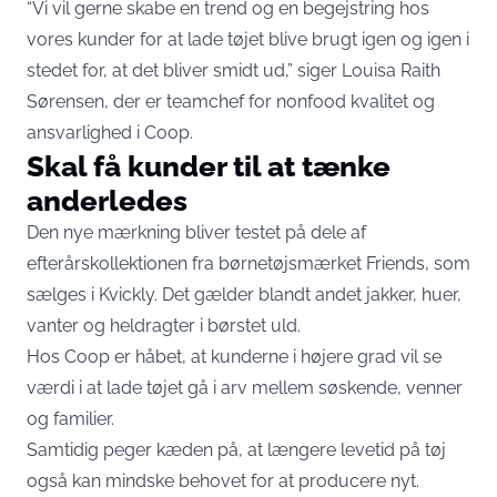
“Vi vil gerne skabe en trend og en begejstring hos
vores kunder for at lade tøjet blive brugt igen og igen i
stedet for, at det bliver smidt ud,” siger Louisa Raith
Sørensen, der er teamchef for nonfood kvalitet og
ansvarlighed i Coop.
Skal få kunder til at tænke
anderledes
Den nye mærkning bliver testet på dele af
efterårskollektionen fra børnetøjsmærket Friends, som
sælges i Kvickly. Det gælder blandt andet jakker, huer,
vanter og heldragter i børstet uld.
Hos Coop er håbet, at kunderne i højere grad vil se
værdi i at lade tøjet gå i arv mellem søskende, venner
og familier.
Samtidig peger kæden på, at længere levetid på tøj
også kan mindske behovet for at producere nyt.