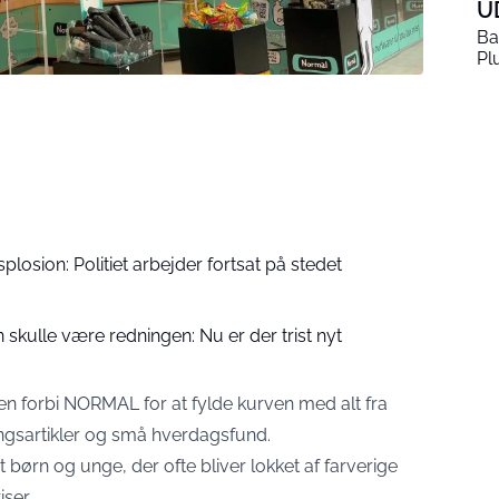
U
Ba
Pl
splosion: Politiet arbejder fortsat på stedet
kulle være redningen: Nu er der trist nyt
n forbi NORMAL for at fylde kurven med alt fra
ingsartikler og små hverdagsfund.
børn og unge, der ofte bliver lokket af farverige
iser.