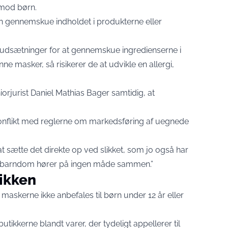
 mod børn.
n gennemskue indholdet i produkterne eller
forudsætninger for at gennemskue ingredienserne i
e masker, så risikerer de at udvikle en allergi,
rjurist Daniel Mathias Bager samtidig, at
onflikt med reglerne om markedsføring af uegnede
k at sætte det direkte op ved slikket, som jo også har
og barndom hører på ingen måde sammen.”
ikken
askerne ikke anbefales til børn under 12 år eller
butikkerne blandt varer, der tydeligt appellerer til