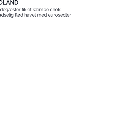
DLAND
degæster fik et kæmpe chok:
udselig flød havet med eurosedler