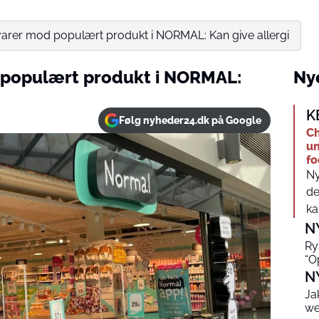
varer mod populært produkt i NORMAL: Kan give allergi
 populært produkt i NORMAL:
Nye
K
Følg nyheder24.dk på Google
Ch
un
fo
Ny
de
kan
N
Ry
“O
N
Ja
we