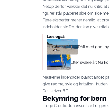
Netop derfor vækker det nu kritik, 
figurer står placeret side om side me
Flere eksperter mener nemlig, at prod
indeholder stoffer, der kan give irritat
Læs også
DMI med godt nyt 
Efter svære år: Nu k
Maskerne indeholder blandt andet pa
give rødme, svie og irritation i huden.
Det skriver
B.T.
Bekymring for børn
Læge Cæcilie Johansen har tidligere 