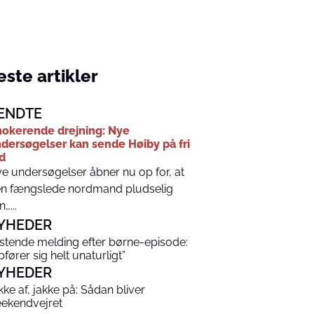
ste artikler
ENDTE
okerende drejning: Nye
dersøgelser kan sende Høiby på fri
d
e undersøgelser åbner nu op for, at
n fængslede nordmand pludselig
…...
YHEDER
stende melding efter børne-episode:
pfører sig helt unaturligt”
YHEDER
kke af, jakke på: Sådan bliver
ekendvejret