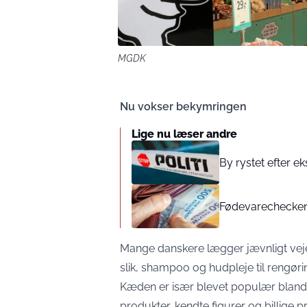
MGDK
Nu vokser bekymringen
Lige nu læser andre
By rystet efter ek
Fødevarechecken s
Mange danskere lægger jævnligt veje
slik, shampoo og hudpleje til rengør
Kæden er især blevet populær blandt 
produkter, kendte figurer og billige pr