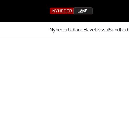
Nyheder
Udland
Have
Livsstil
Sundhed