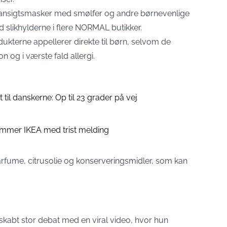
at ansigtsmasker med smølfer og andre børnevenlige
d slikhylderne i flere NORMAL butikker.
ukterne appellerer direkte til børn, selvom de
ion og i værste fald allergi.
til danskerne: Op til 23 grader på vej
ommer IKEA med trist melding
rfume, citrusolie og konserveringsmidler, som kan
skabt stor debat med en viral video, hvor hun