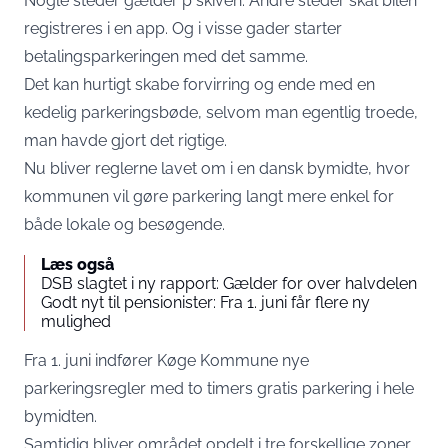
Nogle steder gælder p skiven. Andre steder skal bilen
registreres i en app. Og i visse gader starter
betalingsparkeringen med det samme.
Det kan hurtigt skabe forvirring og ende med en
kedelig parkeringsbøde, selvom man egentlig troede,
man havde gjort det rigtige.
Nu bliver reglerne lavet om i en dansk bymidte, hvor
kommunen vil gøre parkering langt mere enkel for
både lokale og besøgende.
Læs også
DSB slagtet i ny rapport: Gælder for over halvdelen
Godt nyt til pensionister: Fra 1. juni får flere ny
mulighed
Fra 1. juni indfører Køge Kommune nye
parkeringsregler med to timers gratis parkering i hele
bymidten.
Samtidig bliver området opdelt i tre forskellige zoner,