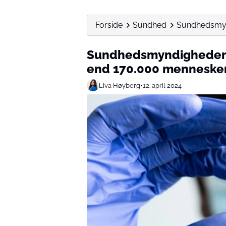
Forside
Sundhed
Sundhedsmynd
Sundhedsmyndigheder j
end 170.000 mennesker
Liva Høyberg
•
12. april 2024