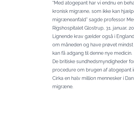
“Med atogepant har vi endnu en beha
kronisk migræne, som ikke kan hjælp
migræneanfald” sagde professor Mes
Rigshospitalet Glostrup, 31. januar, 2
Lignende krav gælder også i England
om måneden og have prøvet mindst tre
kan få adgang til denne nye medicin.
De britiske sundhedsmyndigheder for
procedure om brugen af atogepant i
Cirka en halv million mennesker i Danm
migræne.