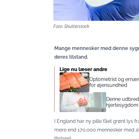
Foto: Shutterstock
Mange mennesker med denne sygdo
deres tilstand.
Lige nu læser andre
Optometrist og ernærin
for øjensundhed
Denne udbredt
hjertesygdom
I England har ny pille fået grønt lys
mere end 170.000 mennesker med at 
tilstand.