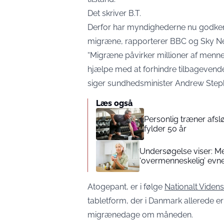
Det skriver
B.T.
Derfor har myndighederne nu godkend
migræne, rapporterer
BBC
og
Sky N
“Migræne påvirker millioner af menne
hjælpe med at forhindre tilbagevende
siger sundhedsminister Andrew Step
Læs også
Personlig træner afslø
fylder 50 år
Undersøgelse viser: Men
‘overmenneskelig’ evn
Atogepant, er i følge
Nationalt Viden
tabletform, der i Danmark allerede er
migrænedage om måneden.