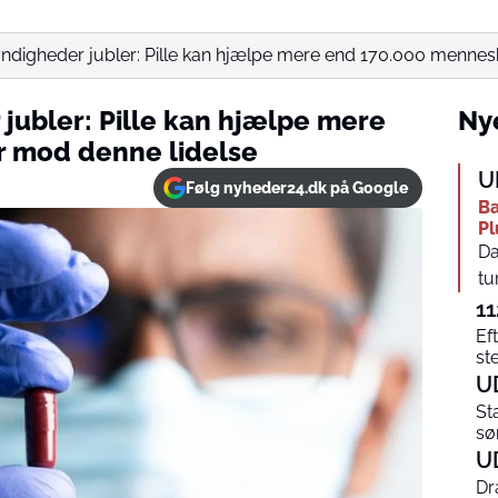
igheder jubler: Pille kan hjælpe mere end 170.000 mennesk
ubler: Pille kan hjælpe mere
Nye
 mod denne lidelse
U
Følg nyheder24.dk på Google
Ba
Pl
Da
tu
11
Ef
st
U
St
sø
U
Dr