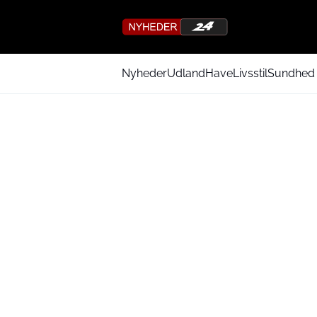
Nyheder
Udland
Have
Livsstil
Sundhed