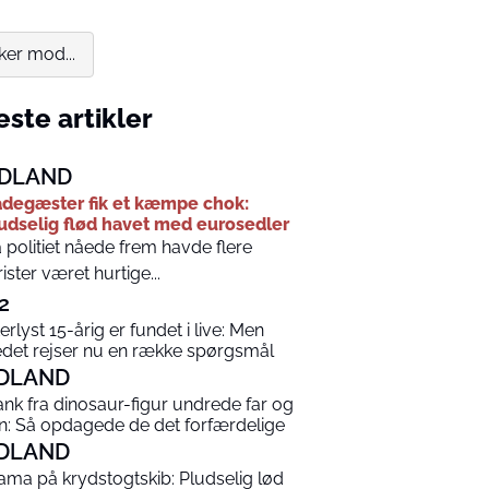
er mod...
ste artikler
DLAND
degæster fik et kæmpe chok:
udselig flød havet med eurosedler
 politiet nåede frem havde flere
rister været hurtige...
2
terlyst 15-årig er fundet i live: Men
edet rejser nu en række spørgsmål
DLAND
ank fra dinosaur-figur undrede far og
n: Så opdagede de det forfærdelige
DLAND
ama på krydstogtskib: Pludselig lød