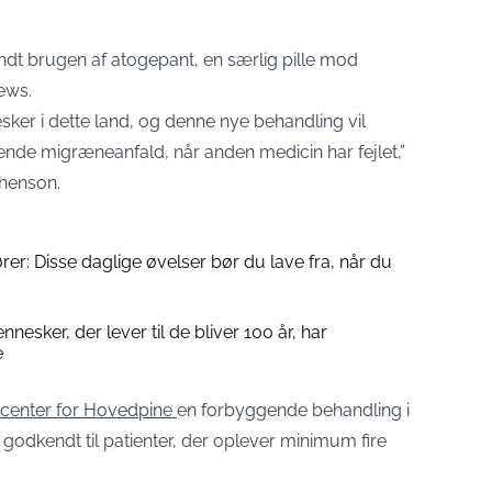
t brugen af atogepant, en særlig pille mod
ews.
sker i dette land, og denne nye behandling vil
nde migræneanfald, når anden medicin har fejlet,”
henson.
rer: Disse daglige øvelser bør du lave fra, når du
nesker, der lever til de bliver 100 år, har
e
scenter for Hovedpine
en forbyggende behandling i
 godkendt til patienter, der oplever minimum fire